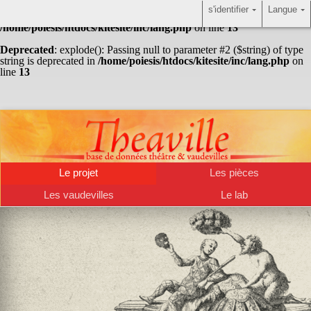
s'identifier
Langue
Warning
: Undefined array key "HTTP_ACCEPT_LANGUAGE" in
/home/poiesis/htdocs/kitesite/inc/lang.php
on line
13
Deprecated
: explode(): Passing null to parameter #2 ($string) of type
string is deprecated in
/home/poiesis/htdocs/kitesite/inc/lang.php
on
line
13
Le projet
Les pièces
Les vaudevilles
Le lab