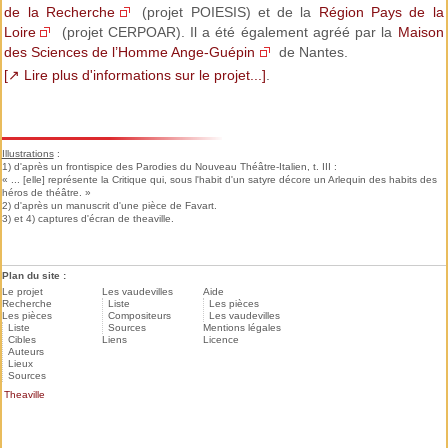
de la Recherche
(projet POIESIS) et de la
Région Pays de la
Loire
(projet CERPOAR). Il a été également agréé par la
Maison
des Sciences de l’Homme Ange-Guépin
de Nantes.
[↗ Lire plus d'informations sur le projet...]
.
Illustrations
:
1) d'après un frontispice des Parodies du Nouveau Théâtre-Italien, t. III :
« ... [elle] représente la Critique qui, sous l'habit d'un satyre décore un Arlequin des habits des
héros de théâtre. »
2) d'après un manuscrit d'une pièce de Favart.
3) et 4) captures d'écran de theaville.
Plan du site :
Le projet
Les vaudevilles
Aide
Recherche
Liste
Les pièces
Les pièces
Compositeurs
Les vaudevilles
Liste
Sources
Mentions légales
Cibles
Liens
Licence
Auteurs
Lieux
Sources
Theaville