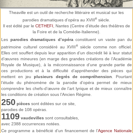
Theaville est un outil de recherche littéraire et musical sur les
200 parodies d'opéras
Plus de
e
parodies dramatiques d’opéra au XVIII
siècle.
Il est édité par le
CETHEFI
, Nantes (Centre d'étude des théâtres de
la Foire et de la Comédie-Italienne).
Les
parodies dramatiques d’opéra
constituent un vaste pan du
e
patrimoine culturel considéré au XVIII
siècle comme non officiel.
Elles ont souffert depuis leur apparition d’un discrédit lié à leur statut
d’œuvres mineures (en marge des grandes créations de l’Académie
Royale de Musique), à la méconnaissance d’une grande partie de
ces productions et à la difficulté d’appréhender des pièces qui
mettent en jeu
plusieurs degrés de compréhension
. Pourtant
recherches mélodiques
Effectuez des
l’étude du phénomène de la parodie d’opéra permet de mieux
comprendre les chefs-d’œuvre de l’art lyrique et de mieux connaître
les conditions de création sous l’Ancien Régime.
250
pièces
sont éditées sur ce site,
parodies de 108 opéras.
1109
vaudevilles
sont consultables,
avec 2388 occurrences notées.
Ce programme a bénéficié d’un financement de l’
Agence Nationale