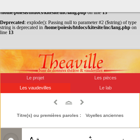
Warning
: Undefined array key "HTTP_ACCEPT_LANGUAGE" in
/home/poiesis/htdocs/kitesite/inc/lang.php
on line
13
Deprecated
: explode(): Passing null to parameter #2 ($string) of type
string is deprecated in
/home/poiesis/htdocs/kitesite/inc/lang.php
on
line
13
Le projet
Les pièces
Les vaudevilles
Le lab
Titre(s) ou premières paroles :
Voyelles anciennes