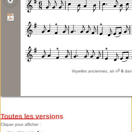
o
Voyelles anciennes
, air n
6
da
Toutes les versions
Cliquer pour afficher :