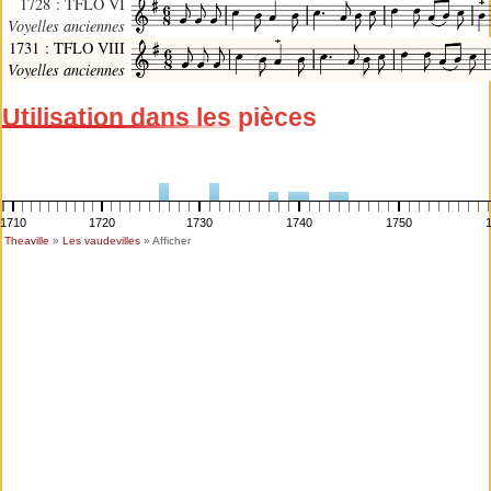
1728 : TFLO VI
Voyelles anciennes
1731 : TFLO VIII
Voyelles anciennes
Utilisation dans les pièces
1710
1720
1730
1740
1750
Theaville
»
Les vaudevilles
» Afficher