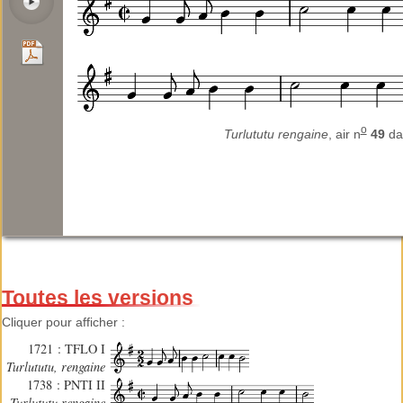
o
Turlututu rengaine
, air n
49
da
Toutes les versions
Cliquer pour afficher :
1721 : TFLO I
Turlututu, rengaine
1738 : PNTI II
Turlututu rengaine