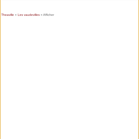
Theaville
»
Les vaudevilles
» Afficher