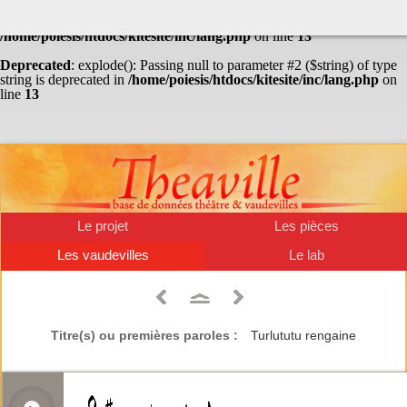
Warning
: Undefined array key "HTTP_ACCEPT_LANGUAGE" in
/home/poiesis/htdocs/kitesite/inc/lang.php
on line
13
Deprecated
: explode(): Passing null to parameter #2 ($string) of type
string is deprecated in
/home/poiesis/htdocs/kitesite/inc/lang.php
on
line
13
Le projet
Les pièces
Les vaudevilles
Le lab
Titre(s) ou premières paroles :
Turlututu rengaine