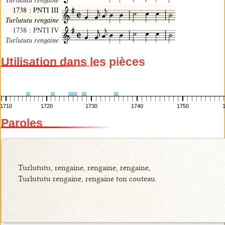
1738 : PNTI III
Turlututu rengaine
1738 : PNTI IV
Turlututu rengaine
Utilisation dans les pièces
1710
1720
1730
1740
1750
Paroles
Turlututu, rengaine, rengaine, rengaine,
Turlututu rengaine, rengaine ton couteau.