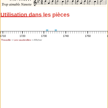
Trop aimable Nanette
Utilisation dans les pièces
1710
1720
1730
1740
1750
Theaville
»
Les vaudevilles
» Afficher