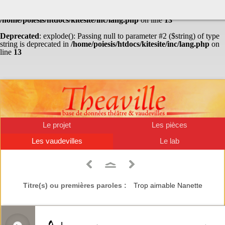
Warning
: Undefined array key "HTTP_ACCEPT_LANGUAGE" in
/home/poiesis/htdocs/kitesite/inc/lang.php
on line
13
Deprecated
: explode(): Passing null to parameter #2 ($string) of type
string is deprecated in
/home/poiesis/htdocs/kitesite/inc/lang.php
on
line
13
Le projet
Les pièces
Les vaudevilles
Le lab
Titre(s) ou premières paroles :
Trop aimable Nanette