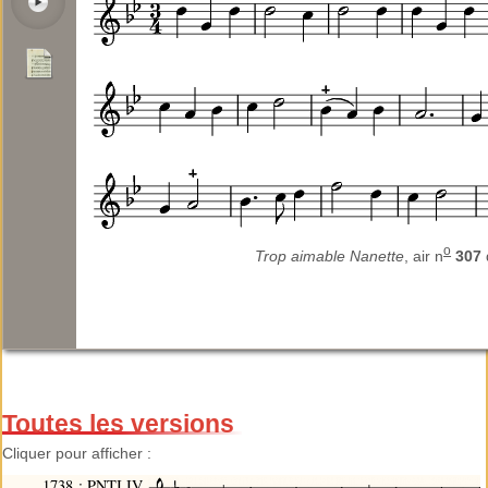
o
Trop aimable Nanette
, air n
307
Toutes les versions
Cliquer pour afficher :
1738 : PNTI IV