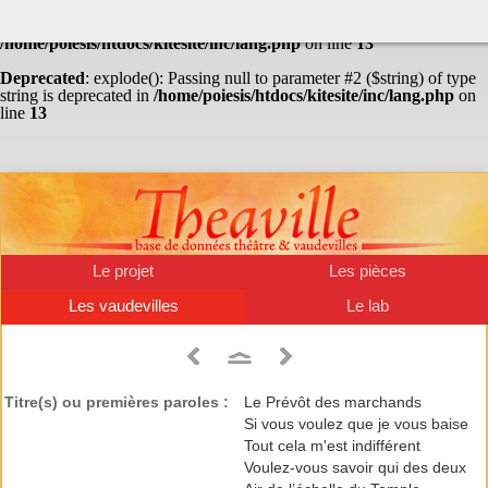
Warning
: Undefined array key "HTTP_ACCEPT_LANGUAGE" in
/home/poiesis/htdocs/kitesite/inc/lang.php
on line
13
Deprecated
: explode(): Passing null to parameter #2 ($string) of type
string is deprecated in
/home/poiesis/htdocs/kitesite/inc/lang.php
on
line
13
Le projet
Les pièces
Les vaudevilles
Le lab
Titre(s) ou premières paroles :
Le Prévôt des marchands
Si vous voulez que je vous baise
Tout cela m'est indifférent
Voulez-vous savoir qui des deux