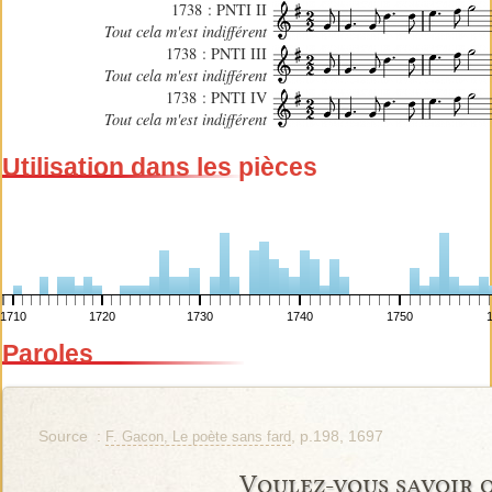
1738 : PNTI II
Tout cela m'est indifférent
1738 : PNTI III
Tout cela m'est indifférent
1738 : PNTI IV
Tout cela m'est indifférent
Utilisation dans les pièces
1710
1720
1730
1740
1750
Paroles
Source :
, p.198, 1697
F. Gacon, Le poète sans fard
Voulez-vous savoir 