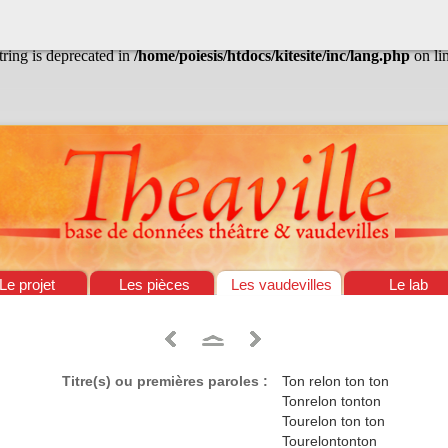
/home/poiesis/htdocs/kitesite/inc/lang.php
on line
13
string is deprecated in
/home/poiesis/htdocs/kitesite/inc/lang.php
on li
Le projet
Les pièces
Les vaudevilles
Le lab
Titre(s) ou premières paroles :
Ton relon ton ton
Tonrelon tonton
Tourelon ton ton
Tourelontonton