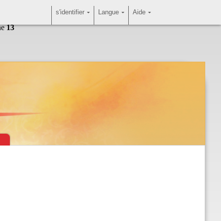
s'identifier
Langue
Aide
ne
13