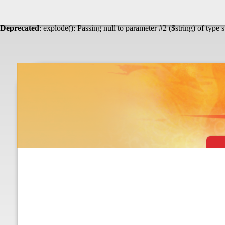
Warning
: Undefined array key "HTTP_ACCEPT_LANGUAGE" in
Théâtre & vaudevilles
Deprecated
: explode(): Passing null to parameter #2 ($string) of type 