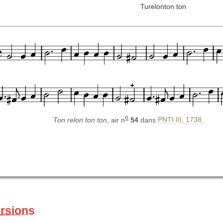
Turelonton ton
o
Ton relon ton ton
, air n
54
dans
PNTI III, 1738.
ersions