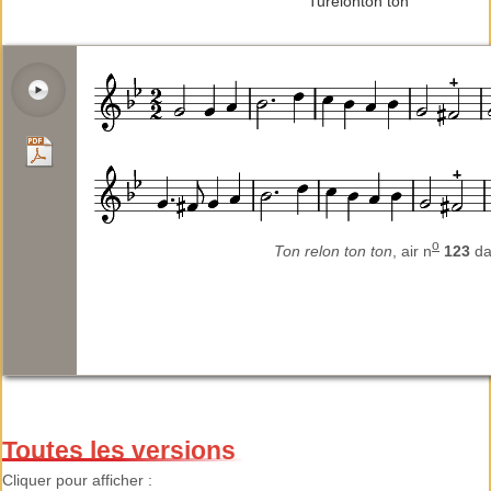
Turelonton ton
o
Ton relon ton ton
, air n
123
d
Toutes les versions
Cliquer pour afficher :