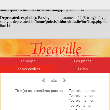
Warning
: Undefined array key "HTTP_ACCEPT_LANGUAGE" in
/home/poiesis/htdocs/kitesite/inc/lang.php
on line
13
Deprecated
: explode(): Passing null to parameter #2 ($string) of type
string is deprecated in
/home/poiesis/htdocs/kitesite/inc/lang.php
on
line
13
Le projet
Les pièces
Les vaudevilles
Le lab
Titre(s) ou premières paroles :
Ton relon ton ton
Tonrelon tonton
Tourelon ton ton
Tourelontonton