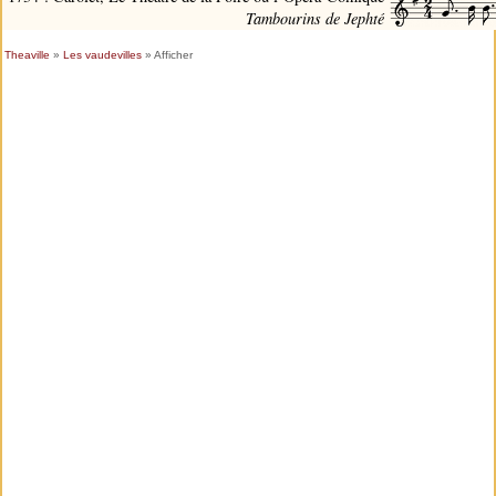
Tambourins de Jephté
Theaville
»
Les vaudevilles
» Afficher