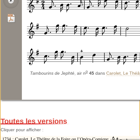
o
Tambourins de Jephté
, air n
45
dans
Carolet, Le Théâ
Toutes les versions
Cliquer pour afficher :
1734 : Carolet, Le Théâtre de la Foire ou l’Opéra-Comique