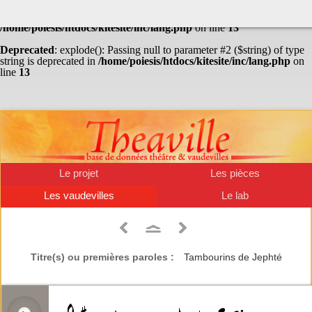
Warning
: Undefined array key "HTTP_ACCEPT_LANGUAGE" in
/home/poiesis/htdocs/kitesite/inc/lang.php
on line
13
Deprecated
: explode(): Passing null to parameter #2 ($string) of type
string is deprecated in
/home/poiesis/htdocs/kitesite/inc/lang.php
on
line
13
Le projet
Les pièces
Les vaudevilles
Le lab
Titre(s) ou premières paroles :
Tambourins de Jephté