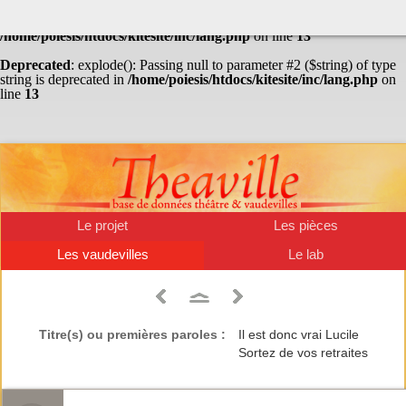
Warning
: Undefined array key "HTTP_ACCEPT_LANGUAGE" in
/home/poiesis/htdocs/kitesite/inc/lang.php
on line
13
Deprecated
: explode(): Passing null to parameter #2 ($string) of type
string is deprecated in
/home/poiesis/htdocs/kitesite/inc/lang.php
on
line
13
Le projet
Les pièces
Les vaudevilles
Le lab
Titre(s) ou premières paroles :
Il est donc vrai Lucile
Sortez de vos retraites