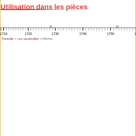
Utilisation dans les pièces
1710
1720
1730
1740
1750
Theaville
»
Les vaudevilles
» Afficher