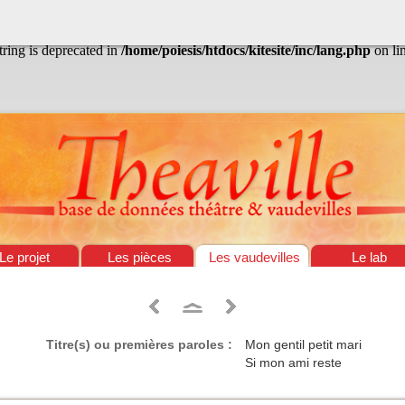
/home/poiesis/htdocs/kitesite/inc/lang.php
on line
13
string is deprecated in
/home/poiesis/htdocs/kitesite/inc/lang.php
on li
Le projet
Les pièces
Les vaudevilles
Le lab
Titre(s) ou premières paroles :
Mon gentil petit mari
Si mon ami reste