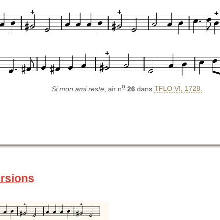
o
Si mon ami reste
, air n
26
dans
TFLO VI, 1728.
ersions