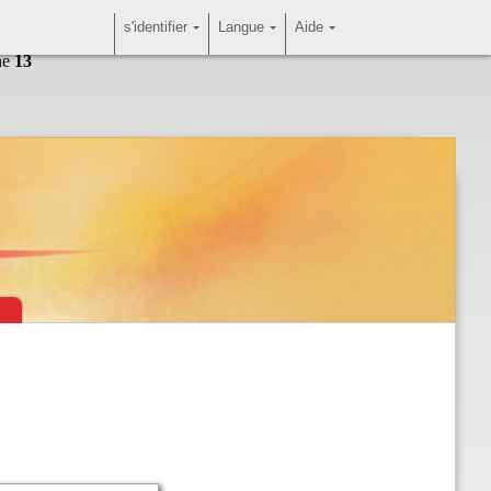
s'identifier
Langue
Aide
ne
13