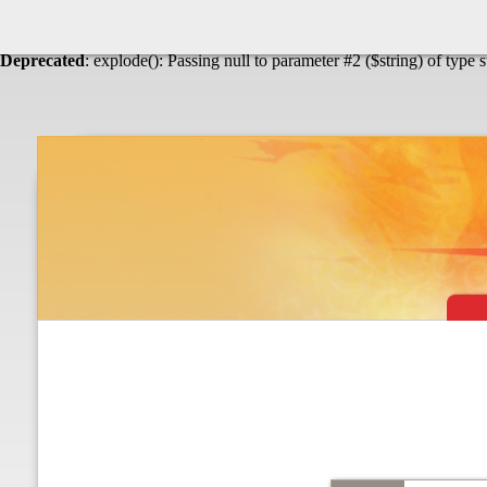
Warning
: Undefined array key "HTTP_ACCEPT_LANGUAGE" in
Théâtre & vaudevilles
Deprecated
: explode(): Passing null to parameter #2 ($string) of type 