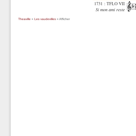
1731 : TFLO VII
Si mon ami reste
Theaville
»
Les vaudevilles
» Afficher