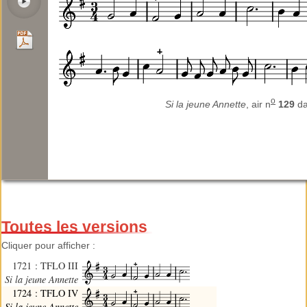
o
Si la jeune Annette
, air n
129
d
Toutes les versions
Cliquer pour afficher :
1721 : TFLO III
Si la jeune Annette
1724 : TFLO IV
Si la jeune Annette