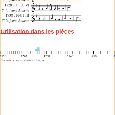
1728 : TFLO VI
Si la jeune Annette
1738 : PNTI III
Si la jeune Annette
Utilisation dans les pièces
1710
1720
1730
1740
1750
Theaville
»
Les vaudevilles
» Afficher