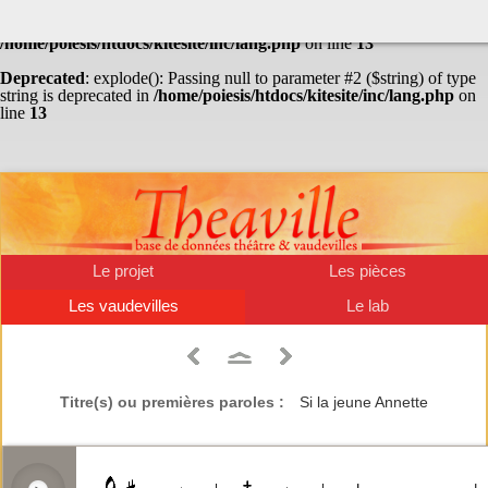
Warning
: Undefined array key "HTTP_ACCEPT_LANGUAGE" in
/home/poiesis/htdocs/kitesite/inc/lang.php
on line
13
Deprecated
: explode(): Passing null to parameter #2 ($string) of type
string is deprecated in
/home/poiesis/htdocs/kitesite/inc/lang.php
on
line
13
Le projet
Les pièces
Les vaudevilles
Le lab
Titre(s) ou premières paroles :
Si la jeune Annette