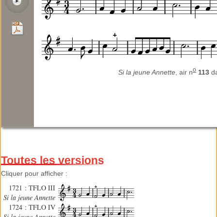
o
Si la jeune Annette
, air n
113
d
Toutes les versions
Cliquer pour afficher :
1721 : TFLO III
Si la jeune Annette
1724 : TFLO IV
Si la jeune Annette