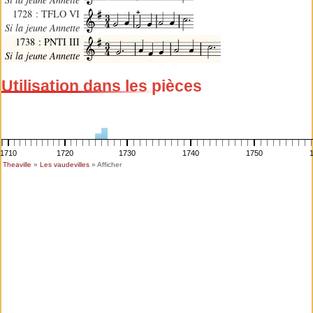
1728 : TFLO VI
Si la jeune Annette
1738 : PNTI III
Si la jeune Annette
Utilisation dans les pièces
1710
1720
1730
1740
1750
Theaville
»
Les vaudevilles
» Afficher