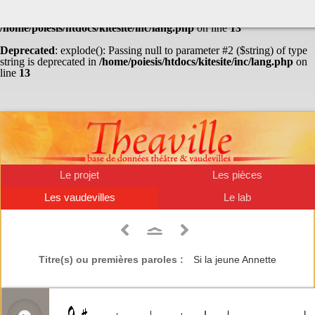
Warning
: Undefined array key "HTTP_ACCEPT_LANGUAGE" in
/home/poiesis/htdocs/kitesite/inc/lang.php
on line
13
Deprecated
: explode(): Passing null to parameter #2 ($string) of type
string is deprecated in
/home/poiesis/htdocs/kitesite/inc/lang.php
on
line
13
Le projet
Les pièces
Les vaudevilles
Le lab
Titre(s) ou premières paroles :
Si la jeune Annette