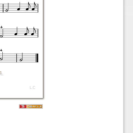
1.
L.C