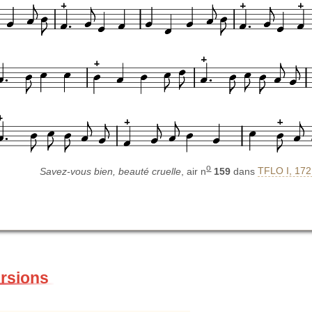
o
Savez-vous bien, beauté cruelle
, air n
159
dans
TFLO I, 172
ersions