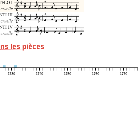
 TFLO I
 cruelle
NTI III
 cruelle
PNTI IV
 cruelle
ans les pièces
1730
1740
1750
1760
1770