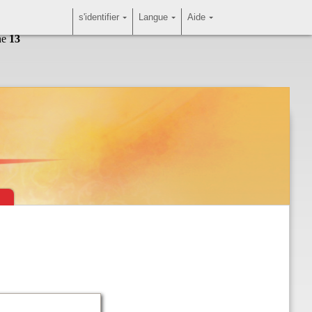
s'identifier
Langue
Aide
ne
13