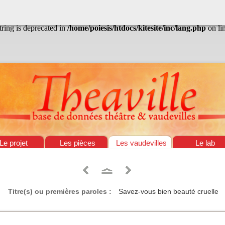
/home/poiesis/htdocs/kitesite/inc/lang.php
on line
13
string is deprecated in
/home/poiesis/htdocs/kitesite/inc/lang.php
on li
Le projet
Les pièces
Les vaudevilles
Le lab
Titre(s) ou premières paroles :
Savez-vous bien beauté cruelle