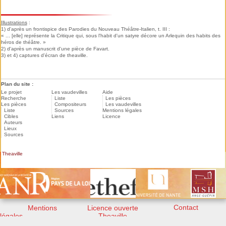
Illustrations
:
1) d'après un frontispice des Parodies du Nouveau Théâtre-Italien, t. III :
« ... [elle] représente la Critique qui, sous l'habit d'un satyre décore un Arlequin des habits des
héros de théâtre. »
2) d'après un manuscrit d'une pièce de Favart.
3) et 4) captures d'écran de theaville.
Plan du site :
Le projet
Les vaudevilles
Aide
Recherche
Liste
Les pièces
Les pièces
Compositeurs
Les vaudevilles
Liste
Sources
Mentions légales
Cibles
Liens
Licence
Auteurs
Lieux
Sources
Theaville
Contact
Mentions
Licence ouverte
légales
Theaville