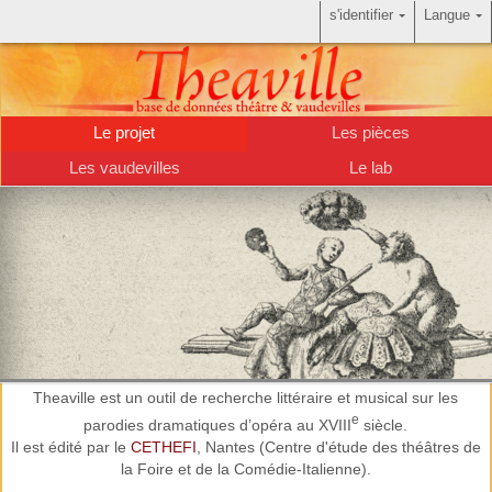
s'identifier
Langue
Le projet
Les pièces
Les vaudevilles
Le lab
Theaville est un outil de recherche littéraire et musical sur les
200 parodies d'opéras
Plus de
e
parodies dramatiques d’opéra au XVIII
siècle.
Il est édité par le
CETHEFI
, Nantes (Centre d'étude des théâtres de
la Foire et de la Comédie-Italienne).