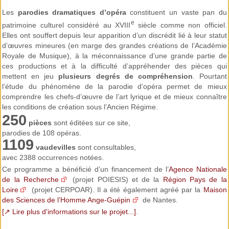
Les
parodies dramatiques d’opéra
constituent un vaste pan du
e
patrimoine culturel considéré au XVIII
siècle comme non officiel.
Elles ont souffert depuis leur apparition d’un discrédit lié à leur statut
d’œuvres mineures (en marge des grandes créations de l’Académie
Royale de Musique), à la méconnaissance d’une grande partie de
ces productions et à la difficulté d’appréhender des pièces qui
recherches mélodiques
Effectuez des
mettent en jeu
plusieurs degrés de compréhension
. Pourtant
l’étude du phénomène de la parodie d’opéra permet de mieux
comprendre les chefs-d’œuvre de l’art lyrique et de mieux connaître
les conditions de création sous l’Ancien Régime.
250
pièces
sont éditées sur ce site,
parodies de 108 opéras.
1109
vaudevilles
sont consultables,
avec 2388 occurrences notées.
Ce programme a bénéficié d’un financement de l’
Agence Nationale
de la Recherche
(projet POIESIS) et de la
Région Pays de la
Loire
(projet CERPOAR). Il a été également agréé par la
Maison
des Sciences de l’Homme Ange-Guépin
de Nantes.
[↗ Lire plus d'informations sur le projet...]
.