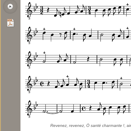
Revenez, revenez, Ö santé charmante !
, ai