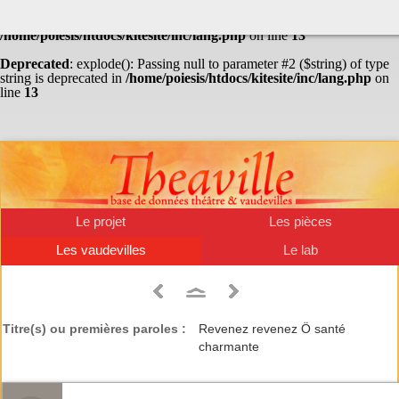
Warning
: Undefined array key "HTTP_ACCEPT_LANGUAGE" in
/home/poiesis/htdocs/kitesite/inc/lang.php
on line
13
Deprecated
: explode(): Passing null to parameter #2 ($string) of type
string is deprecated in
/home/poiesis/htdocs/kitesite/inc/lang.php
on
line
13
Le projet
Les pièces
Les vaudevilles
Le lab
Titre(s) ou premières paroles :
Revenez revenez Ö santé
charmante