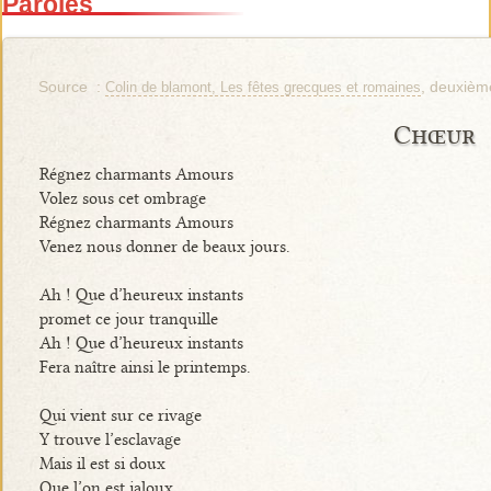
Paroles
Source :
, deuxièm
Colin de blamont, Les fêtes grecques et romaines
Chœur
Régnez charmants Amours
Volez sous cet ombrage
Régnez charmants Amours
Venez nous donner de beaux jours.
Ah ! Que d’heureux instants
promet ce jour tranquille
Ah ! Que d’heureux instants
Fera naître ainsi le printemps.
Qui vient sur ce rivage
Y trouve l’esclavage
Mais il est si doux
Que l’on est jaloux