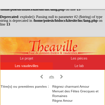
Warning
: Undefined array key "HTTP_ACCEPT_LANGUAGE" in
/home/poiesis/htdocs/kitesite/inc/lang.php
on line
13
Deprecated
: explode(): Passing null to parameter #2 ($string) of type
string is deprecated in
/home/poiesis/htdocs/kitesite/inc/lang.php
on
line
13
Le projet
Les pièces
Les vaudevilles
Le lab
Titre(s) ou premières paroles :
Régnez charmant Amour
Menuet des Fêtes Grecques et
Romaines
Règne Amour