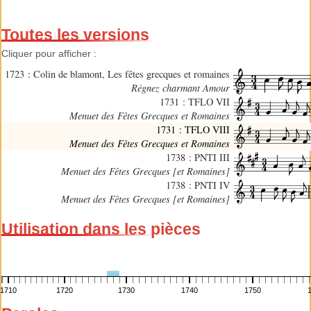
Toutes les versions
Cliquer pour afficher :
1723 : Colin de blamont, Les fêtes grecques et romaines
Régnez charmant Amour
1731 : TFLO VII
Menuet des Fêtes Grecques et Romaines
1731 : TFLO VIII
Menuet des Fêtes Grecques et Romaines
1738 : PNTI III
Menuet des Fêtes Grecques [et Romaines]
1738 : PNTI IV
Menuet des Fêtes Grecques [et Romaines]
Utilisation dans les pièces
1710
1720
1730
1740
1750