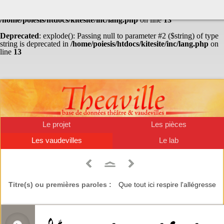
Warning
: Undefined array key "HTTP_ACCEPT_LANGUAGE" in
/home/poiesis/htdocs/kitesite/inc/lang.php
on line
13
Deprecated
: explode(): Passing null to parameter #2 ($string) of type
string is deprecated in
/home/poiesis/htdocs/kitesite/inc/lang.php
on
line
13
Le projet
Les pièces
Les vaudevilles
Le lab
Titre(s) ou premières paroles :
Que tout ici respire l'allégresse