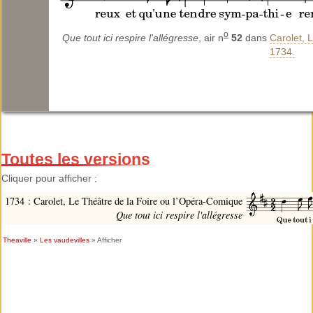
o
Que tout ici respire l'allégresse
, air n
52
dans
Carolet, 
1734.
Toutes les versions
Cliquer pour afficher :
1734 : Carolet, Le Théâtre de la Foire ou l’Opéra-Comique
Que tout ici respire l'allégresse
Theaville
»
Les vaudevilles
» Afficher