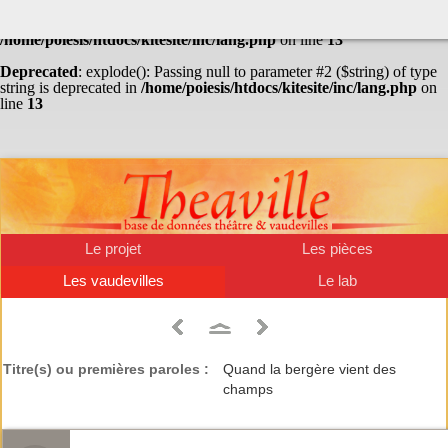
Warning
: Undefined array key "HTTP_ACCEPT_LANGUAGE" in
/home/poiesis/htdocs/kitesite/inc/lang.php
on line
13
Deprecated
: explode(): Passing null to parameter #2 ($string) of type
string is deprecated in
/home/poiesis/htdocs/kitesite/inc/lang.php
on
line
13
Le projet
Les pièces
Les vaudevilles
Le lab
Titre(s) ou premières paroles :
Quand la bergère vient des
champs