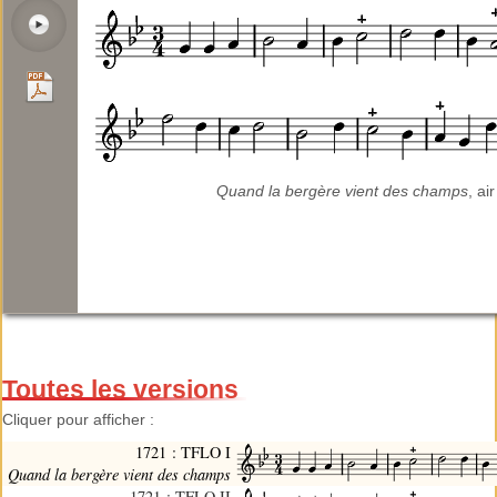
Quand la bergère vient des champs
, air
Toutes les versions
Cliquer pour afficher :
1721 : TFLO I
Quand la bergère vient des champs
1721 : TFLO II