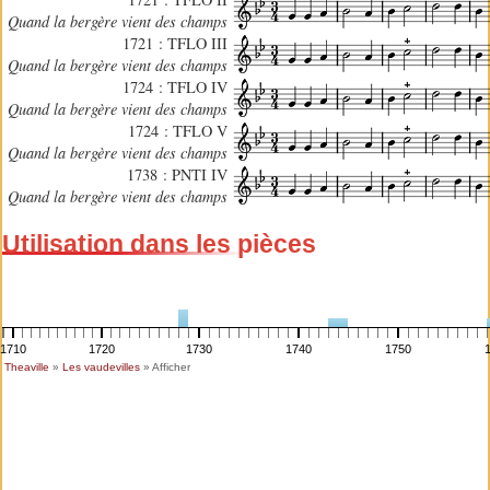
Quand la bergère vient des champs
1721 : TFLO III
Quand la bergère vient des champs
1724 : TFLO IV
Quand la bergère vient des champs
1724 : TFLO V
Quand la bergère vient des champs
1738 : PNTI IV
Quand la bergère vient des champs
Utilisation dans les pièces
1710
1720
1730
1740
1750
Theaville
»
Les vaudevilles
» Afficher