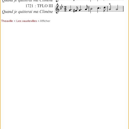
1721 : TFLO III
Quand je quitterai ma Climène
Theaville
»
Les vaudevilles
» Afficher