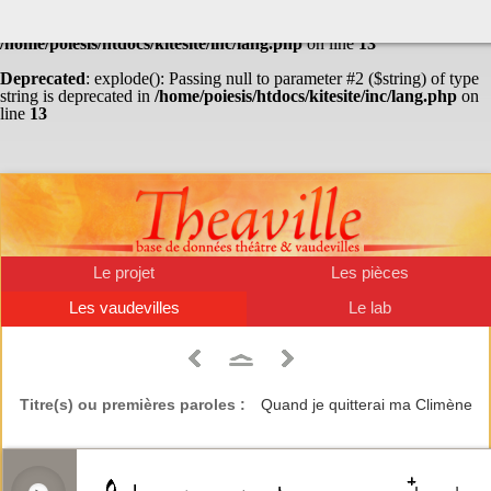
Warning
: Undefined array key "HTTP_ACCEPT_LANGUAGE" in
/home/poiesis/htdocs/kitesite/inc/lang.php
on line
13
Deprecated
: explode(): Passing null to parameter #2 ($string) of type
string is deprecated in
/home/poiesis/htdocs/kitesite/inc/lang.php
on
line
13
Le projet
Les pièces
Les vaudevilles
Le lab
Titre(s) ou premières paroles :
Quand je quitterai ma Climène