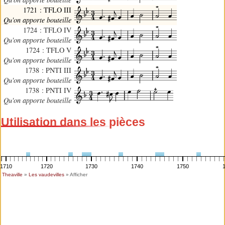
1721 : TFLO III
Qu'on apporte bouteille
1724 : TFLO IV
Qu'on apporte bouteille
1724 : TFLO V
Qu'on apporte bouteille
1738 : PNTI III
Qu'on apporte bouteille
1738 : PNTI IV
Qu'on apporte bouteille
Utilisation dans les pièces
1710
1720
1730
1740
1750
Theaville
»
Les vaudevilles
» Afficher