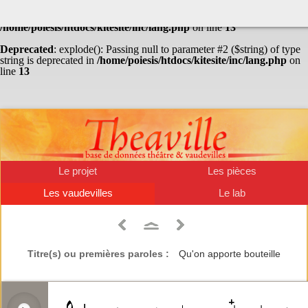
Warning
: Undefined array key "HTTP_ACCEPT_LANGUAGE" in
/home/poiesis/htdocs/kitesite/inc/lang.php
on line
13
Deprecated
: explode(): Passing null to parameter #2 ($string) of type
string is deprecated in
/home/poiesis/htdocs/kitesite/inc/lang.php
on
line
13
Le projet
Les pièces
Les vaudevilles
Le lab
Titre(s) ou premières paroles :
Qu'on apporte bouteille