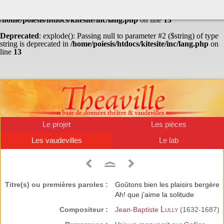
Warning
: Undefined array key "HTTP_ACCEPT_LANGUAGE" in
/home/poiesis/htdocs/kitesite/inc/lang.php
on line
13
Deprecated
: explode(): Passing null to parameter #2 ($string) of type
string is deprecated in
/home/poiesis/htdocs/kitesite/inc/lang.php
on
line
13
Le projet
Les pièces
Les vaudevilles
Le lab
Titre(s) ou premières paroles :
Goûtons bien les plaisirs bergère
Ah! que j’aime la solitude
Lully
Compositeur :
Jean-Baptiste
(1632-1687)