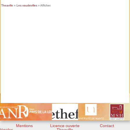
Theaville
»
Les vaudevilles
» Afficher
Mentions
Licence ouverte
Contact
légales
Theaville