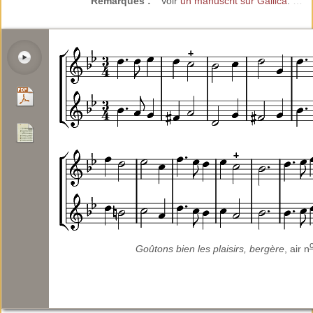
Remarques :
Voir
un manuscrit sur Gallica
.
…
Goûtons bien les plaisirs, bergère
, air n