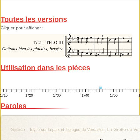
Toutes les versions
Cliquer pour afficher :
1721 : TFLO III
Goûtons bien les plaisirs, bergère
Utilisation dans les pièces
1710
1720
1730
1740
1750
Paroles
Source :
, La Grotte de Ver
Idylle sur la paix et Eglogue de Versailles