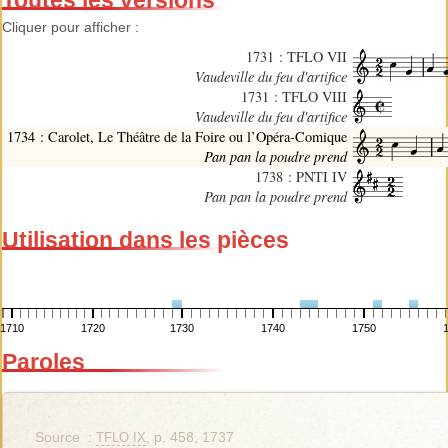
Cliquer pour afficher :
1731 : TFLO VII
Vaudeville du feu d'artifice
1731 : TFLO VIII
Vaudeville du feu d'artifice
1734 : Carolet, Le Théâtre de la Foire ou l’Opéra-Comique
Pan pan la poudre prend
1738 : PNTI IV
Pan pan la poudre prend
Utilisation dans les pièces
1710
1720
1730
1740
1750
Paroles
Source :
, p. 458, 1737
TFLO IX