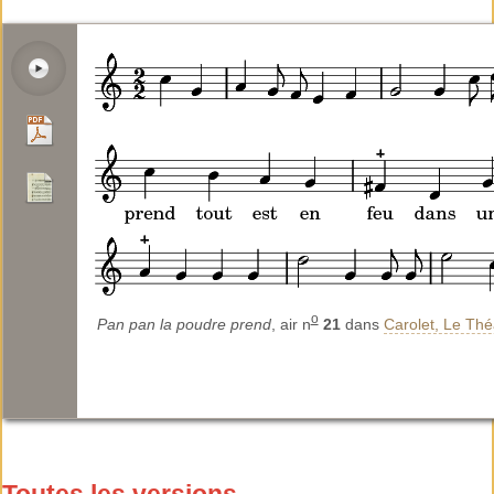
o
Pan pan la poudre prend
, air n
21
dans
Carolet, Le Thé
Toutes les versions