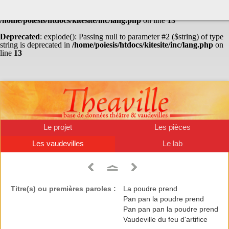
Warning
: Undefined array key "HTTP_ACCEPT_LANGUAGE" in
/home/poiesis/htdocs/kitesite/inc/lang.php
on line
13
Deprecated
: explode(): Passing null to parameter #2 ($string) of type
string is deprecated in
/home/poiesis/htdocs/kitesite/inc/lang.php
on
line
13
Le projet
Les pièces
Les vaudevilles
Le lab
Titre(s) ou premières paroles :
La poudre prend
Pan pan la poudre prend
Pan pan pan la poudre prend
Vaudeville du feu d'artifice