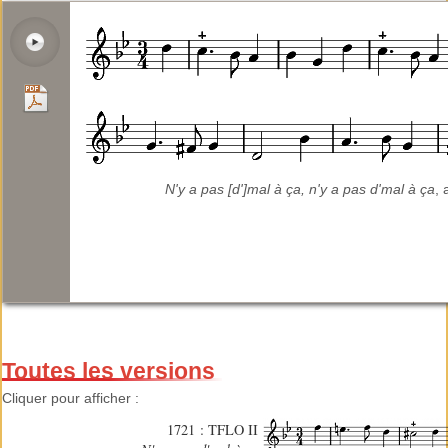
N'y a pas [d']mal à ça, n'y a pas d'mal à ça
, 
Toutes les versions
Cliquer pour afficher :
1721 : TFLO II