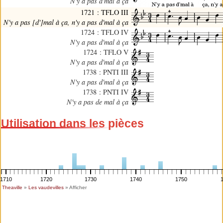
N'y a pas d'mal à ça
1721 : TFLO III
N'y a pas [d']mal à ça, n'y a pas d'mal à ça
1724 : TFLO IV
N'y a pas d'mal à ça
1724 : TFLO V
N'y a pas d'mal à ça
1738 : PNTI III
N'y a pas d'mal à ça
1738 : PNTI IV
N'y a pas de mal à ça
Utilisation dans les pièces
1710
1720
1730
1740
1750
Theaville
»
Les vaudevilles
» Afficher