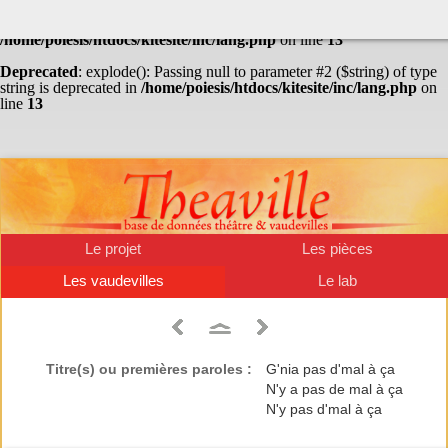
Warning
: Undefined array key "HTTP_ACCEPT_LANGUAGE" in
/home/poiesis/htdocs/kitesite/inc/lang.php
on line
13
Deprecated
: explode(): Passing null to parameter #2 ($string) of type
string is deprecated in
/home/poiesis/htdocs/kitesite/inc/lang.php
on
line
13
Le projet
Les pièces
Les vaudevilles
Le lab
Titre(s) ou premières paroles :
G'nia pas d'mal à ça
N'y a pas de mal à ça
N'y pas d'mal à ça