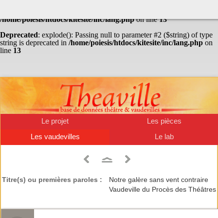
Warning
: Undefined array key "HTTP_ACCEPT_LANGUAGE" in
/home/poiesis/htdocs/kitesite/inc/lang.php
on line
13
Deprecated
: explode(): Passing null to parameter #2 ($string) of type
string is deprecated in
/home/poiesis/htdocs/kitesite/inc/lang.php
on
line
13
Le projet
Les pièces
Les vaudevilles
Le lab
Titre(s) ou premières paroles :
Notre galère sans vent contraire
Vaudeville du Procès des Théâtres