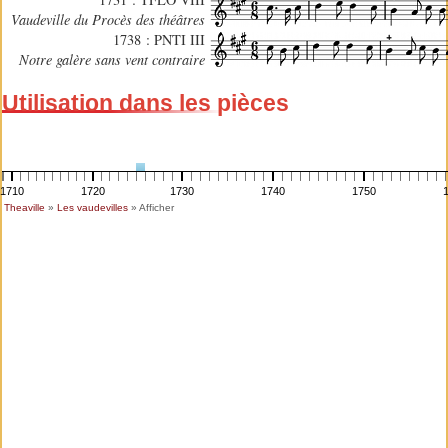
Vaudeville du Procès des théâtres
1738 : PNTI III
Notre galère sans vent contraire
Utilisation dans les pièces
1710
1720
1730
1740
1750
Theaville
»
Les vaudevilles
» Afficher