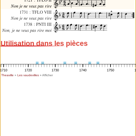
Non je ne veux pas rire
1731 : TFLO VIII
Non je ne veux pas rire
1738 : PNTI III
Non, je ne veux pas rire moi
Utilisation dans les pièces
1710
1720
1730
1740
1750
Theaville
»
Les vaudevilles
» Afficher