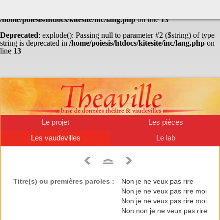
Warning
: Undefined array key "HTTP_ACCEPT_LANGUAGE" in
/home/poiesis/htdocs/kitesite/inc/lang.php
on line
13
Deprecated
: explode(): Passing null to parameter #2 ($string) of type
string is deprecated in
/home/poiesis/htdocs/kitesite/inc/lang.php
on
line
13
Le projet
Les pièces
Les vaudevilles
Le lab
Titre(s) ou premières paroles :
Non je ne veux pas rire
Non je ne veux pas rire moi
Non je ne veux pas rire moi
Non non je ne veux pas rire