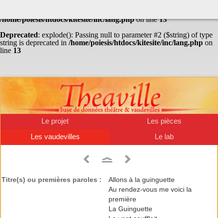
Warning
: Undefined array key "HTTP_ACCEPT_LANGUAGE" in
/home/poiesis/htdocs/kitesite/inc/lang.php
on line
13
Deprecated
: explode(): Passing null to parameter #2 ($string) of type
string is deprecated in
/home/poiesis/htdocs/kitesite/inc/lang.php
on
line
13
Le projet
Les pièces
Les vaudevilles
Le lab
Titre(s) ou premières paroles :
Allons à la guinguette
Au rendez-vous me voici la
première
La Guinguette