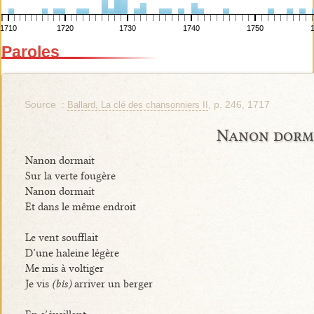
1710
1720
1730
1740
1750
Paroles
Source :
, p. 246, 1717
Ballard, La clé des chansonniers II
Nanon dorm
Nanon dormait
Sur la verte fougère
Nanon dormait
Et dans le même endroit
Le vent soufflait
D’une haleine légère
Me mis à voltiger
Je vis
(bis)
arriver un berger