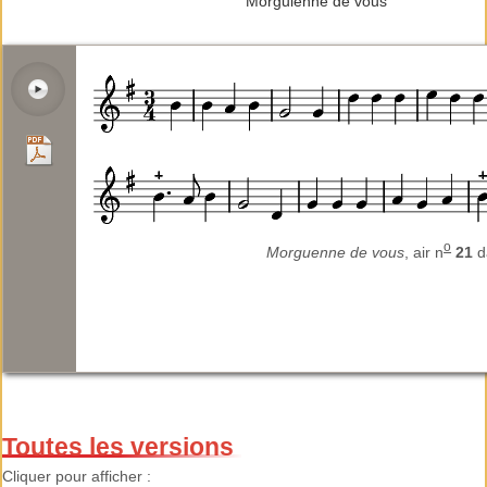
Morguienne de vous
o
Morguenne de vous
, air n
21
d
Toutes les versions
Cliquer pour afficher :