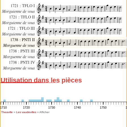
1721 : TFLO I
Morguienne de vous
1721 : TFLO II
Morguienne de vous
1721 : TFLO III
Morguienne de vous
1738 : PNTI II
Morguenne de vous
1738 : PNTI III
Morguenne de vous
1738 : PNTI IV
Morguenne de vous
Utilisation dans les pièces
1710
1720
1730
1740
1750
Theaville
»
Les vaudevilles
» Afficher