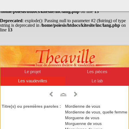
Warning
: Undefined array key "HTTP_ACCEPT_LANGUAGE" in
/home/poiesis/htdocs/kitesite/inc/lang.php
on line
13
Deprecated
: explode(): Passing null to parameter #2 ($string) of type
string is deprecated in
/home/poiesis/htdocs/kitesite/inc/lang.php
on
line
13
Le projet
Les pièces
Les vaudevilles
Le lab
Titre(s) ou premières paroles :
Mordienne de vous
Mordienne de vous, quelle femme
Morguene de vous
Morguenne de vous