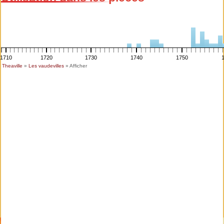
1710
1720
1730
1740
1750
Theaville
»
Les vaudevilles
» Afficher