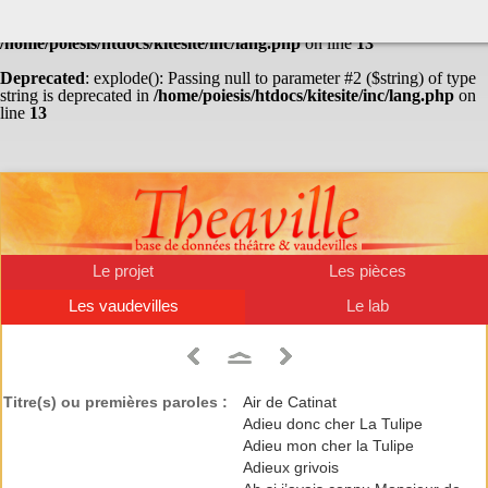
Warning
: Undefined array key "HTTP_ACCEPT_LANGUAGE" in
/home/poiesis/htdocs/kitesite/inc/lang.php
on line
13
Deprecated
: explode(): Passing null to parameter #2 ($string) of type
string is deprecated in
/home/poiesis/htdocs/kitesite/inc/lang.php
on
line
13
Le projet
Les pièces
Les vaudevilles
Le lab
Titre(s) ou premières paroles :
Air de Catinat
Adieu donc cher La Tulipe
Adieu mon cher la Tulipe
Adieux grivois