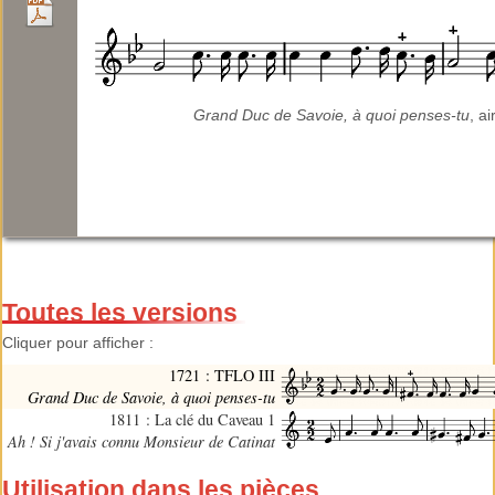
Grand Duc de Savoie, à quoi penses-tu
, ai
Toutes les versions
Cliquer pour afficher :
1721 : TFLO III
Grand Duc de Savoie, à quoi penses-tu
1811 : La clé du Caveau 1
Ah ! Si j'avais connu Monsieur de Catinat
Utilisation dans les pièces