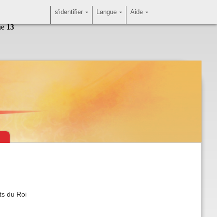
s'identifier
Langue
Aide
ne
13
ts du Roi