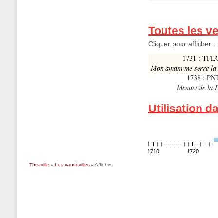
Toutes les v
Cliquer pour afficher :
1731 : TFL
Mon amant me serre la
1738 : PNT
Menuet de la 
Utilisation d
1710
1720
Theaville
»
Les vaudevilles
» Afficher