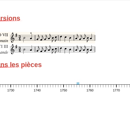
ersions
O VII
 main
I III
Lande
ans les pièces
1730
1740
1750
1760
1770