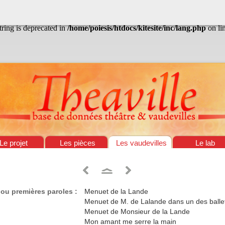
/home/poiesis/htdocs/kitesite/inc/lang.php
on line
13
string is deprecated in
/home/poiesis/htdocs/kitesite/inc/lang.php
on li
Le projet
Les pièces
Les vaudevilles
Le lab
) ou premières paroles :
Menuet de la Lande
Menuet de M. de Lalande dans un des balle
Menuet de Monsieur de la Lande
Mon amant me serre la main