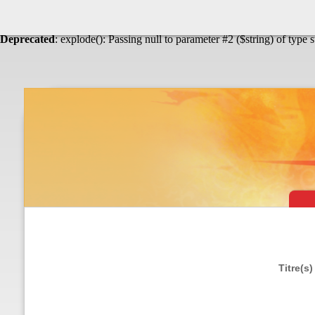
Warning
: Undefined array key "HTTP_ACCEPT_LANGUAGE" in
Théâtre & vaudevilles
Deprecated
: explode(): Passing null to parameter #2 ($string) of type 
Titre(s