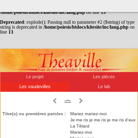
Warning
: Undefined array key "HTTP_ACCEPT_LANGUAGE" in
/home/poiesis/htdocs/kitesite/inc/lang.php
on line
13
Deprecated
: explode(): Passing null to parameter #2 ($string) of type
string is deprecated in
/home/poiesis/htdocs/kitesite/inc/lang.php
on
line
13
Le projet
Les pièces
Les vaudevilles
Le lab
Titre(s) ou premières paroles :
Mariez mariez-moi
Je me ris je me ris je me ris d’eux
La Têtard
Mariez-moi