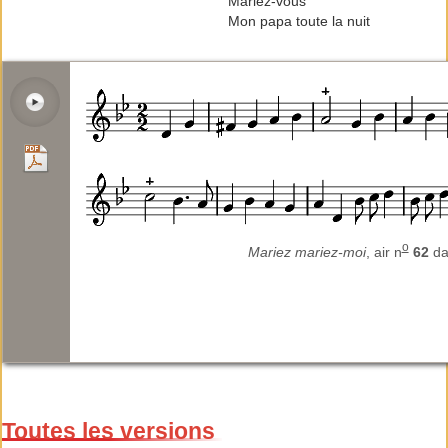
Mariez-vous
Mon papa toute la nuit
o
Mariez mariez-moi
, air n
62
d
Toutes les versions