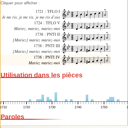
Cliquer pour afficher :
1721 : TFLO I
Je me ris, je me ris, je me ris d’eux
1724 : TFLO V
Mariez, mariez, mariez-moi
1738 : PNTI II
[Mariez] mariez mariez-moi
1738 : PNTI III
[Mariez] mariez mariez-moi
1738 : PNTI IV
Mariez mariez-moi
Utilisation dans les pièces
1710
1720
1730
1740
1750
Paroles