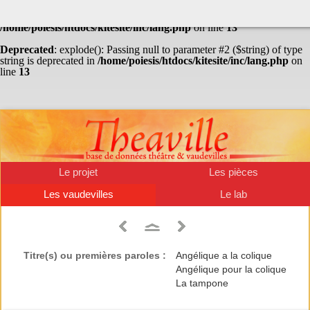
Warning
: Undefined array key "HTTP_ACCEPT_LANGUAGE" in
/home/poiesis/htdocs/kitesite/inc/lang.php
on line
13
Deprecated
: explode(): Passing null to parameter #2 ($string) of type
string is deprecated in
/home/poiesis/htdocs/kitesite/inc/lang.php
on
line
13
Le projet
Les pièces
Les vaudevilles
Le lab
Titre(s) ou premières paroles :
Angélique a la colique
Angélique pour la colique
La tampone