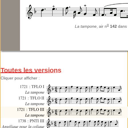
o
La tampone
, air n
142
dan
Toutes les versions
Cliquer pour afficher :
1721 : TFLO I
La tampone
1721 : TFLO II
La tampone
1721 : TFLO III
La tampone
1738 : PNTI III
Angélique pour la colique