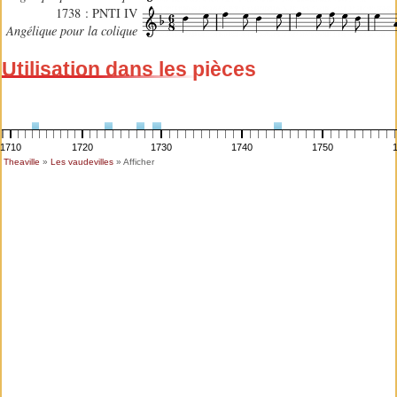
1738 : PNTI IV
Angélique pour la colique
Utilisation dans les pièces
1710
1720
1730
1740
1750
Theaville
»
Les vaudevilles
» Afficher