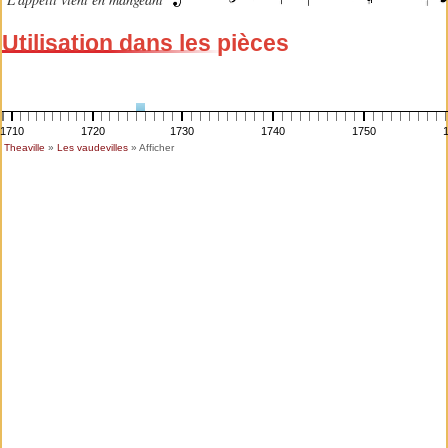
Utilisation dans les pièces
1710
1720
1730
1740
1750
Theaville
»
Les vaudevilles
» Afficher