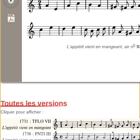
o
L'appétit vient en mangeant
, air n
9
Toutes les versions
Cliquer pour afficher :
1731 : TFLO VII
L'appétit vient en mangeant
1738 : PNTI III
L'appétit vient en mangeant