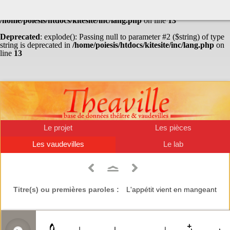
Warning
: Undefined array key "HTTP_ACCEPT_LANGUAGE" in
/home/poiesis/htdocs/kitesite/inc/lang.php
on line
13
Deprecated
: explode(): Passing null to parameter #2 ($string) of type
string is deprecated in
/home/poiesis/htdocs/kitesite/inc/lang.php
on
line
13
Le projet
Les pièces
Les vaudevilles
Le lab
Titre(s) ou premières paroles :
L'appétit vient en mangeant