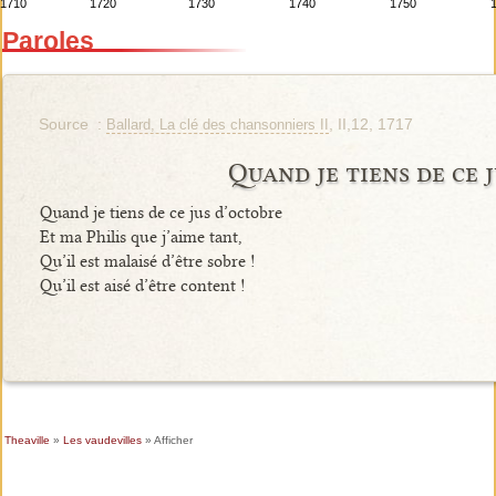
1710
1720
1730
1740
1750
Paroles
Source :
, II,12, 1717
Ballard, La clé des chansonniers II
Quand je tiens de ce 
Quand je tiens de ce jus d’octobre
Et ma Philis que j’aime tant,
Qu’il est malaisé d’être sobre !
Qu’il est aisé d’être content !
Theaville
»
Les vaudevilles
» Afficher