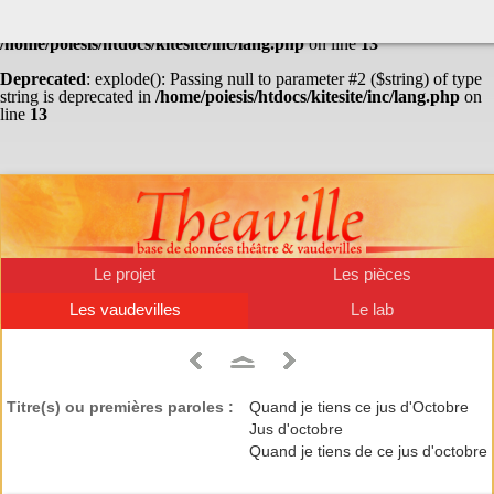
Warning
: Undefined array key "HTTP_ACCEPT_LANGUAGE" in
/home/poiesis/htdocs/kitesite/inc/lang.php
on line
13
Deprecated
: explode(): Passing null to parameter #2 ($string) of type
string is deprecated in
/home/poiesis/htdocs/kitesite/inc/lang.php
on
line
13
Le projet
Les pièces
Les vaudevilles
Le lab
Titre(s) ou premières paroles :
Quand je tiens ce jus d'Octobre
Jus d'octobre
Quand je tiens de ce jus d'octobre