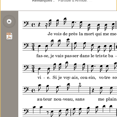
Remarques :
Parodié d'Armide.
…