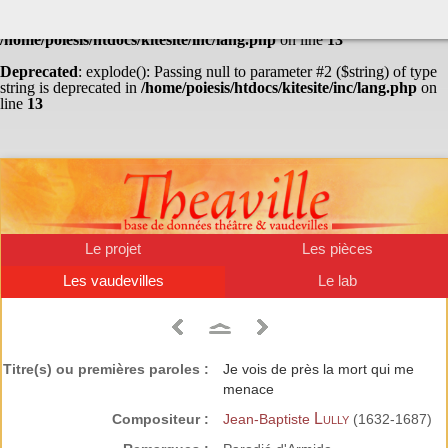
Warning
: Undefined array key "HTTP_ACCEPT_LANGUAGE" in
/home/poiesis/htdocs/kitesite/inc/lang.php
on line
13
Deprecated
: explode(): Passing null to parameter #2 ($string) of type
string is deprecated in
/home/poiesis/htdocs/kitesite/inc/lang.php
on
line
13
Le projet
Les pièces
Les vaudevilles
Le lab
Titre(s) ou premières paroles :
Je vois de près la mort qui me
menace
Lully
Compositeur :
Jean-Baptiste
(1632-1687)