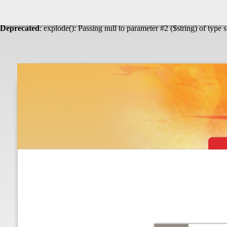
Warning
: Undefined array key "HTTP_ACCEPT_LANGUAGE" in
Théâtre & vaudevilles
Deprecated
: explode(): Passing null to parameter #2 ($string) of type 