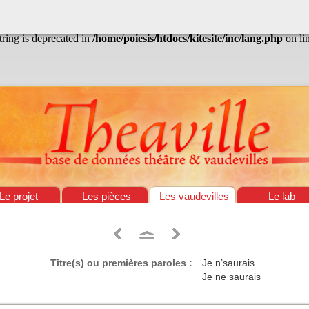
/home/poiesis/htdocs/kitesite/inc/lang.php
on line
13
string is deprecated in
/home/poiesis/htdocs/kitesite/inc/lang.php
on li
Le projet
Les pièces
Les vaudevilles
Le lab
Titre(s) ou premières paroles :
Je n’saurais
Je ne saurais