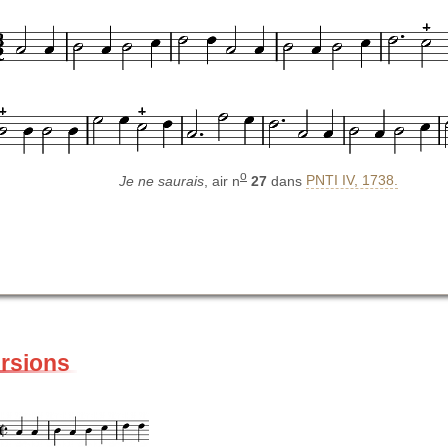
o
Je ne saurais
, air n
27
dans
PNTI IV, 1738.
ersions