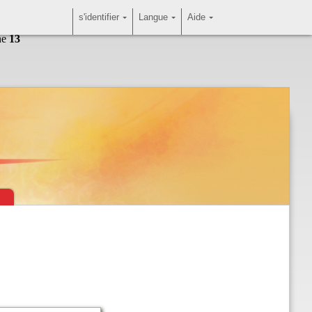
s'identifier
Langue
Aide
ne
13