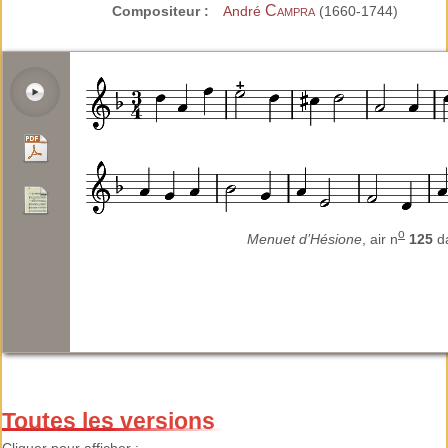
Campra
Compositeur :
André
(1660-1744)
o
Menuet d’Hésione
, air n
125
d
Toutes les versions