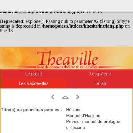
Warning
: Undefined array key "HTTP_ACCEPT_LANGUAGE" in
/home/poiesis/htdocs/kitesite/inc/lang.php
on line
13
Deprecated
: explode(): Passing null to parameter #2 ($string) of type
string is deprecated in
/home/poiesis/htdocs/kitesite/inc/lang.php
on
line
13
Le projet
Les pièces
Les vaudevilles
Le lab
Titre(s) ou premières paroles :
Hésione
Menuet d'Hésione
Premier menuet du prologue
d’Hésione