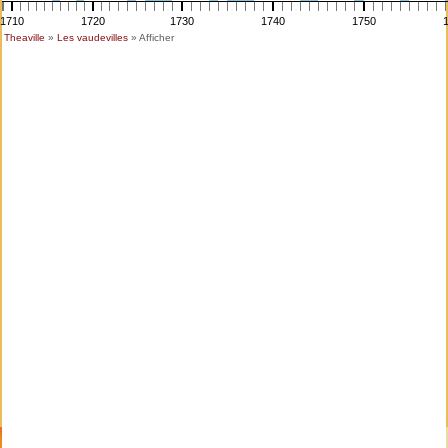
1710
1720
1730
1740
1750
Theaville
»
Les vaudevilles
» Afficher