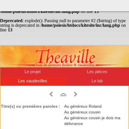
Warning
: Undefined array key "HTTP_ACCEPT_LANGUAGE" in
/home/poiesis/htdocs/kitesite/inc/lang.php
on line
13
Deprecated
: explode(): Passing null to parameter #2 ($string) of type
string is deprecated in
/home/poiesis/htdocs/kitesite/inc/lang.php
on
line
13
Le projet
Les pièces
Les vaudevilles
Le lab
Titre(s) ou premières paroles :
Au généreux Roland
Au généreux cousin
Au généreux cousin je dois ma
délivrance