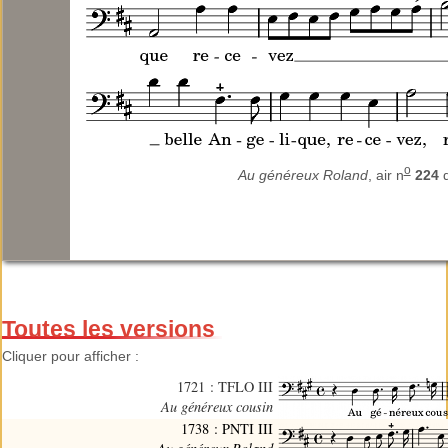
o
Au généreux Roland
, air n
224
Toutes les versions
Cliquer pour afficher :
1721 : TFLO III
Au généreux cousin
1738 : PNTI III