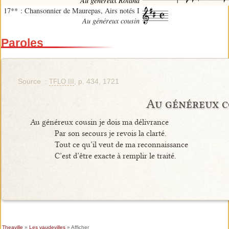
Au généreux Roland
17** : Chansonnier de Maurepas, Airs notés I
Au généreux cousin
Paroles
Source :
, p. 434, 1721
TFLO III
Au généreux c
Au généreux cousin je dois ma délivrance
Par son secours je revois la clarté.
Tout ce qu’il veut de ma reconnaissance
C’est d’être exacte à remplir le traité.
Theaville
»
Les vaudevilles
» Afficher