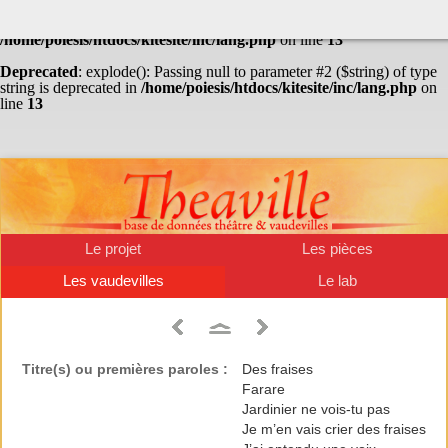
Warning
: Undefined array key "HTTP_ACCEPT_LANGUAGE" in
/home/poiesis/htdocs/kitesite/inc/lang.php
on line
13
Deprecated
: explode(): Passing null to parameter #2 ($string) of type
string is deprecated in
/home/poiesis/htdocs/kitesite/inc/lang.php
on
line
13
Le projet
Les pièces
Les vaudevilles
Le lab
Titre(s) ou premières paroles :
Des fraises
Farare
Jardinier ne vois-tu pas
Je m’en vais crier des fraises