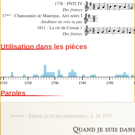
1738 : PNTI IV
Des fraises
17** : Chansonnier de Maurepas, Airs notés I
Jardinier ne vois-tu pas
1811 : La clé du Caveau 1
Des fraises
Utilisation dans les pièces
1710
1720
1730
1740
1750
Paroles
Source :
, p. 14, 1717
Ballard, La clé des chansonniers I
Quand je suis dans