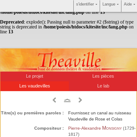
s'identifier
Langue
Aide
Warning
: Undefined array key "HTTP_ACCEPT_LANGUAGE" in
/home/poiesis/htdocs/kitesite/inc/lang.php
on line
13
Deprecated
: explode(): Passing null to parameter #2 ($string) of type
string is deprecated in
/home/poiesis/htdocs/kitesite/inc/lang.php
on
line
13
Le projet
Les pièces
Les vaudevilles
Le lab
Titre(s) ou premières paroles :
Fournissez un canal au ruisseau
Vaudeville de Rose et Colas
Monsigny
Compositeur :
Pierre-Alexandre
(1729-
1817)