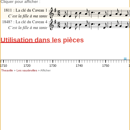
Cliquer pour afficher :
1811 : La clé du Caveau 1
C’est la fille à ma tante
1848? : La clé du Caveau 4
C’est la fille à ma tante
Utilisation dans les pièces
1710
1720
1730
1740
1750
Theaville
»
Les vaudevilles
» Afficher