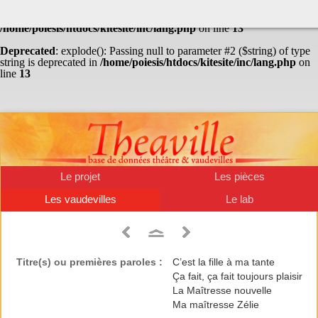
Warning
: Undefined array key "HTTP_ACCEPT_LANGUAGE" in
/home/poiesis/htdocs/kitesite/inc/lang.php
on line
13
Deprecated
: explode(): Passing null to parameter #2 ($string) of type
string is deprecated in
/home/poiesis/htdocs/kitesite/inc/lang.php
on
line
13
Le projet
Les pièces
Les vaudevilles
Le lab
Titre(s) ou premières paroles :
C’est la fille à ma tante
Ça fait, ça fait toujours plaisir
La Maîtresse nouvelle
Ma maîtresse Zélie