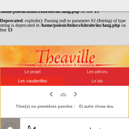
Warning
: Undefined array key "HTTP_ACCEPT_LANGUAGE" in
/home/poiesis/htdocs/kitesite/inc/lang.php
on line
13
Deprecated
: explode(): Passing null to parameter #2 ($string) of type
string is deprecated in
/home/poiesis/htdocs/kitesite/inc/lang.php
on
line
13
Le projet
Les pièces
Les vaudevilles
Le lab
Titre(s) ou premières paroles :
Et autre chose itou