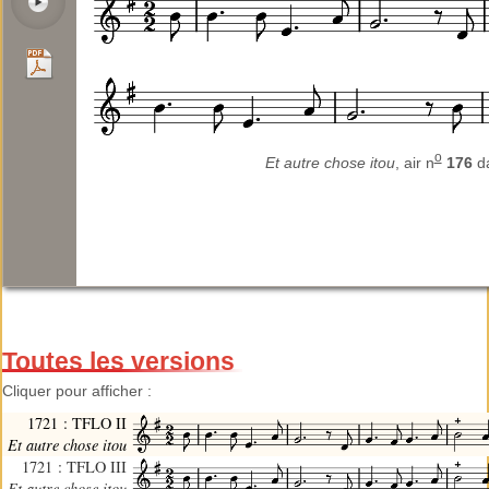
o
Et autre chose itou
, air n
176
d
Toutes les versions
Cliquer pour afficher :
1721 : TFLO II
Et autre chose itou
1721 : TFLO III
Et autre chose itou