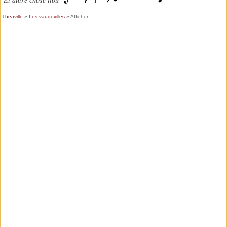
Theaville
»
Les vaudevilles
» Afficher