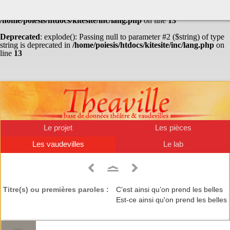
Warning
: Undefined array key "HTTP_ACCEPT_LANGUAGE" in
/home/poiesis/htdocs/kitesite/inc/lang.php
on line
13
Deprecated
: explode(): Passing null to parameter #2 ($string) of type
string is deprecated in
/home/poiesis/htdocs/kitesite/inc/lang.php
on
line
13
Le projet
Les pièces
Les vaudevilles
Le lab
Titre(s) ou premières paroles :
C’est ainsi qu’on prend les belles
Est-ce ainsi qu'on prend les belles