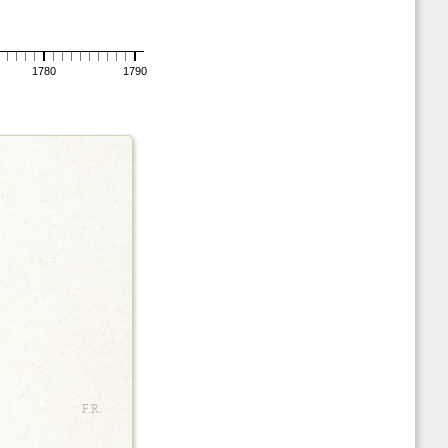
1780
1790
F.R.