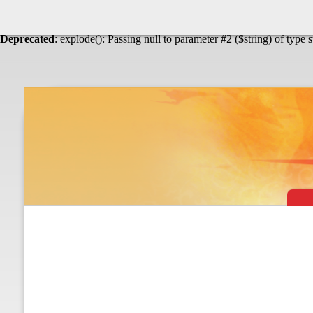
Warning
: Undefined array key "HTTP_ACCEPT_LANGUAGE" in
Théâtre & vaudevilles
Deprecated
: explode(): Passing null to parameter #2 ($string) of type 