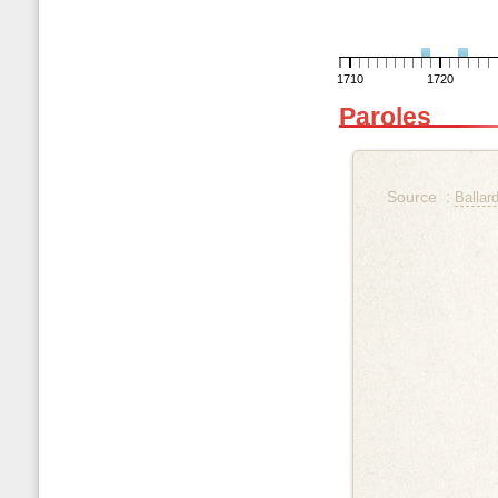
1710
1720
Paroles
Source :
Ballar