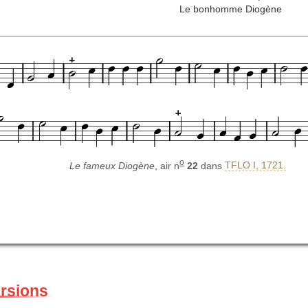
Le bonhomme Diogène
o
Le fameux Diogène
, air n
22
dans
TFLO I, 1721.
ersions