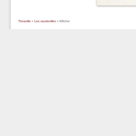
Theaville
»
Les vaudevilles
» Afficher