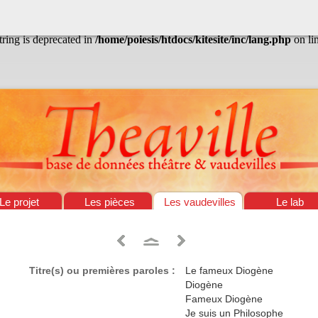
/home/poiesis/htdocs/kitesite/inc/lang.php
on line
13
string is deprecated in
/home/poiesis/htdocs/kitesite/inc/lang.php
on li
Le projet
Les pièces
Les vaudevilles
Le lab
Titre(s) ou premières paroles :
Le fameux Diogène
Diogène
Fameux Diogène
Je suis un Philosophe