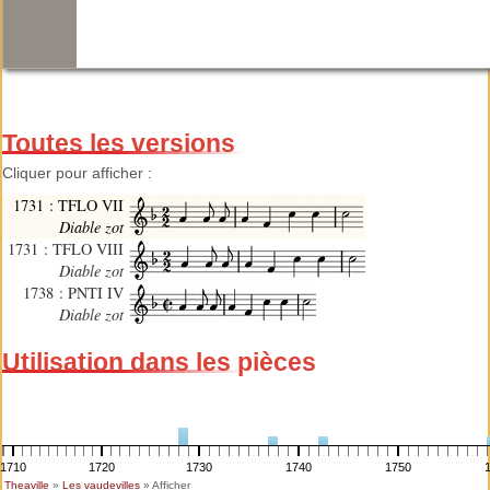
Toutes les versions
Cliquer pour afficher :
1731 : TFLO VII
Diable zot
1731 : TFLO VIII
Diable zot
1738 : PNTI IV
Diable zot
Utilisation dans les pièces
1710
1720
1730
1740
1750
Theaville
»
Les vaudevilles
» Afficher