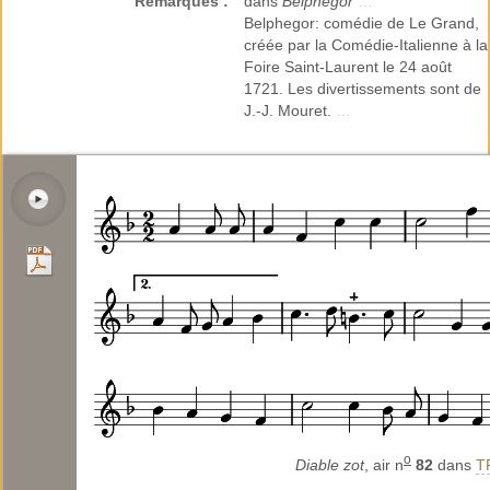
Remarques :
dans
Belphégor
…
Belphegor: comédie de Le Grand,
créée par la Comédie-Italienne à la
Foire Saint-Laurent le 24 août
1721. Les divertissements sont de
J.-J. Mouret.
…
o
Diable zot
, air n
82
dans
T