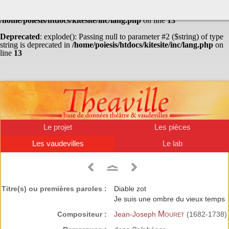
Warning
: Undefined array key "HTTP_ACCEPT_LANGUAGE" in
/home/poiesis/htdocs/kitesite/inc/lang.php
on line
13
Deprecated
: explode(): Passing null to parameter #2 ($string) of type
string is deprecated in
/home/poiesis/htdocs/kitesite/inc/lang.php
on
line
13
Le projet
Les pièces
Les vaudevilles
Le lab
Titre(s) ou premières paroles :
Diable zot
Je suis une ombre du vieux temps
Mouret
Compositeur :
Jean-Joseph
(1682-1738)