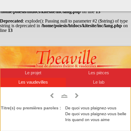
Warning
: Undefined array key "HTTP_ACCEPT_LANGUAGE" in
/home/poiesis/htdocs/kitesite/inc/lang.php
on line
13
Deprecated
: explode(): Passing null to parameter #2 ($string) of type
string is deprecated in
/home/poiesis/htdocs/kitesite/inc/lang.php
on
line
13
Le projet
Les pièces
Les vaudevilles
Le lab
Titre(s) ou premières paroles :
De quoi vous plaignez-vous
De quoi vous plaignez-vous belle
Iris quand on vous aime