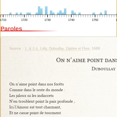
1710
1720
1730
1740
1750
Paroles
Source :
, 1688
L. & J.-L. Lully, Duboullay, Zéphire et Flore
On n’aime point dan
Duboullay
On n’aime point dans nos forêts
Comme dans le reste du monde :
Les jaloux ni les indiscrets
N’en troublent point la paix profonde ;
Ici l’Amour est tout charmant,
Et ne cause point de tourment.