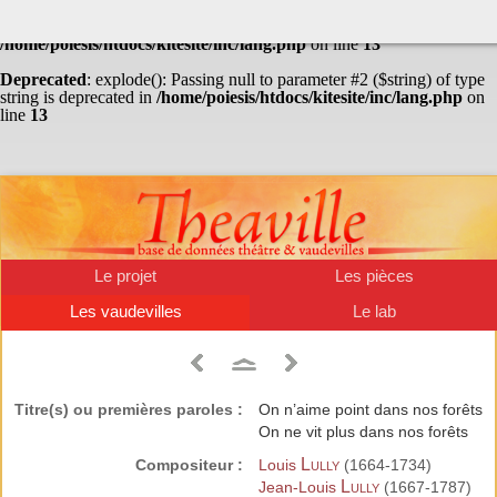
Warning
: Undefined array key "HTTP_ACCEPT_LANGUAGE" in
/home/poiesis/htdocs/kitesite/inc/lang.php
on line
13
Deprecated
: explode(): Passing null to parameter #2 ($string) of type
string is deprecated in
/home/poiesis/htdocs/kitesite/inc/lang.php
on
line
13
Le projet
Les pièces
Les vaudevilles
Le lab
Titre(s) ou premières paroles :
On n’aime point dans nos forêts
On ne vit plus dans nos forêts
Lully
Compositeur :
Louis
(1664-1734)
Lully
Jean-Louis
(1667-1787)