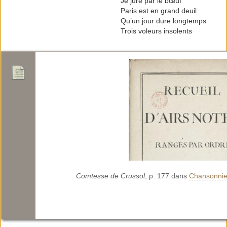
Je jure par le bœuf
Paris est en grand deuil
Qu’un jour dure longtemps
Trois voleurs insolents
Comtesse de Crussol
, p. 177 dans
Chansonnier