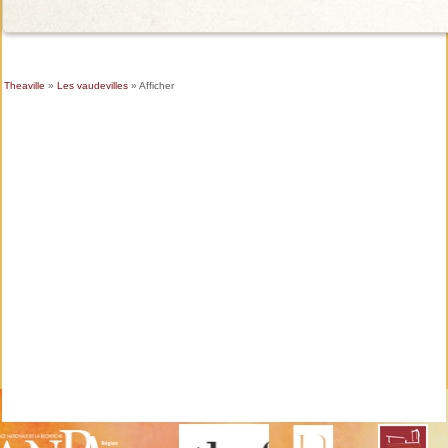
Theaville
»
Les vaudevilles
» Afficher