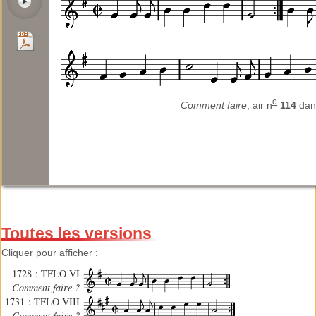
o
Comment faire
, air n
114
da
Toutes les versions
Cliquer pour afficher :
1728 : TFLO VI
Comment faire ?
1731 : TFLO VIII
Comment faire ?