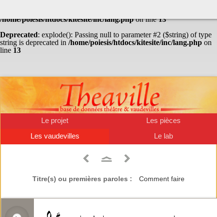
Warning
: Undefined array key "HTTP_ACCEPT_LANGUAGE" in
/home/poiesis/htdocs/kitesite/inc/lang.php
on line
13
Deprecated
: explode(): Passing null to parameter #2 ($string) of type
string is deprecated in
/home/poiesis/htdocs/kitesite/inc/lang.php
on
line
13
Le projet
Les pièces
Les vaudevilles
Le lab
Titre(s) ou premières paroles :
Comment faire