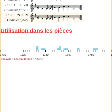
1731 : TFLO VII
Comment faire ?
1738 : PNTI IV
Comment faire
Utilisation dans les pièces
1710
1720
1730
1740
1750
Theaville
»
Les vaudevilles
» Afficher