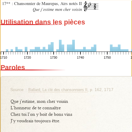
17** : Chansonnier de Maurepas, Airs notés II
Que j’estime mon cher voisin
Utilisation dans les pièces
1710
1720
1730
1740
1750
Paroles
Source :
, p. 162, 1717
Ballard, La clé des chansonniers II
Que j’estime, mon cher voisin
L’honneur de te connaître
Chez toi l’on y boit de bons vins
J’y voudrais toujours être.