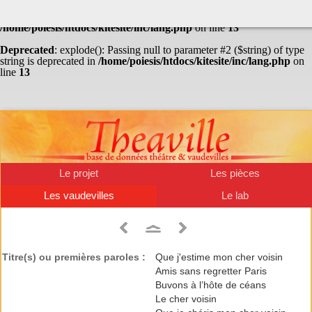
Warning
: Undefined array key "HTTP_ACCEPT_LANGUAGE" in
/home/poiesis/htdocs/kitesite/inc/lang.php
on line
13
Deprecated
: explode(): Passing null to parameter #2 ($string) of type
string is deprecated in
/home/poiesis/htdocs/kitesite/inc/lang.php
on
line
13
Le projet
Les pièces
Les vaudevilles
Le lab
Titre(s) ou premières paroles :
Que j'estime mon cher voisin
Amis sans regretter Paris
Buvons à l’hôte de céans
Le cher voisin