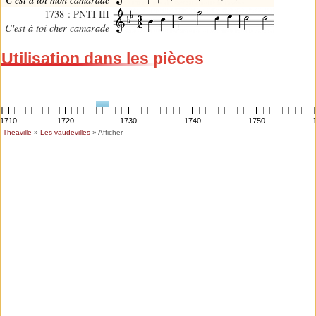
1738 : PNTI III
C'est à toi cher camarade
Utilisation dans les pièces
1710
1720
1730
1740
1750
Theaville
»
Les vaudevilles
» Afficher