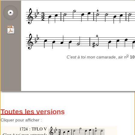
o
C'est à toi mon camarade
, air n
10
Toutes les versions
Cliquer pour afficher :
1724 : TFLO V
C'est à toi mon camarade