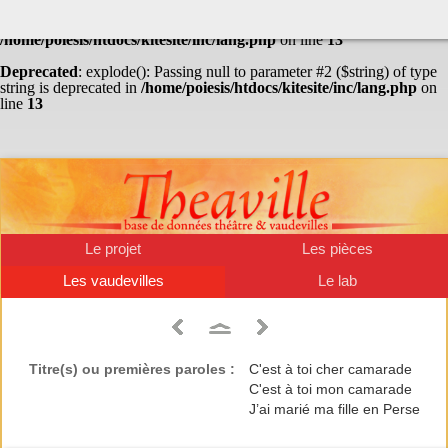
Warning
: Undefined array key "HTTP_ACCEPT_LANGUAGE" in
/home/poiesis/htdocs/kitesite/inc/lang.php
on line
13
Deprecated
: explode(): Passing null to parameter #2 ($string) of type
string is deprecated in
/home/poiesis/htdocs/kitesite/inc/lang.php
on
line
13
Le projet
Les pièces
Les vaudevilles
Le lab
Titre(s) ou premières paroles :
C'est à toi cher camarade
C'est à toi mon camarade
J’ai marié ma fille en Perse